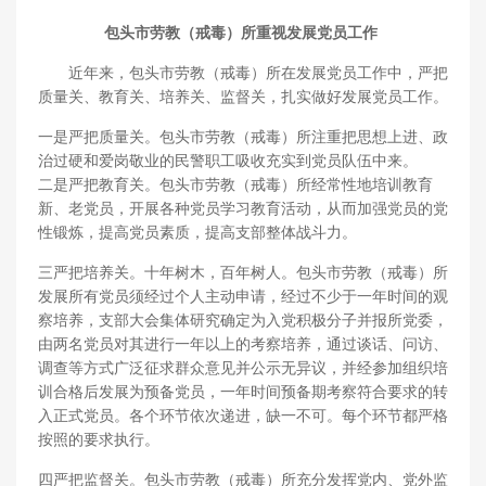
包头市劳教（戒毒）所重视发展党员工作
近年来，包头市劳教（戒毒）所在发展党员工作中，严把
质量关、教育关、培养关、监督关，扎实做好发展党员工作。
一是严把质量关。包头市劳教（戒毒）所注重把思想上进、政
治过硬和爱岗敬业的民警职工吸收充实到党员队伍中来。
二是严把教育关。包头市劳教（戒毒）所经常性地培训教育
新、老党员，开展各种党员学习教育活动，从而加强党员的党
性锻炼，提高党员素质，提高支部整体战斗力。
三严把培养关。十年树木，百年树人。包头市劳教（戒毒）所
发展所有党员须经过个人主动申请，经过不少于一年时间的观
察培养，支部大会集体研究确定为入党积极分子并报所党委，
由两名党员对其进行一年以上的考察培养，通过谈话、问访、
调查等方式广泛征求群众意见并公示无异议，并经参加组织培
训合格后发展为预备党员，一年时间预备期考察符合要求的转
入正式党员。各个环节依次递进，缺一不可。每个环节都严格
按照的要求执行。
四严把监督关。包头市劳教（戒毒）所充分发挥党内、党外监