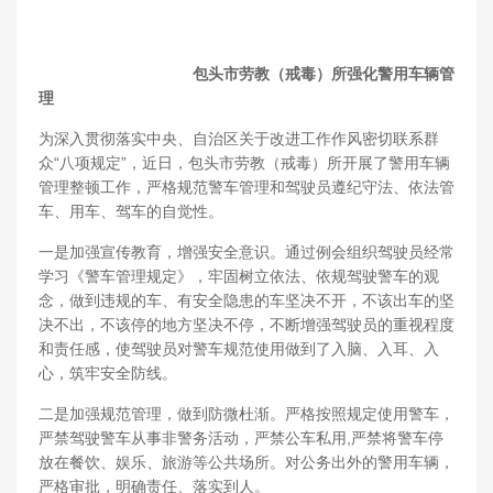
包头市劳教（戒毒）所强化警用车辆管
理
为深入贯彻落实中央、自治区关于改进工作作风密切联系群
众“八项规定”，近日，包头市劳教（戒毒）所开展了警用车辆
管理整顿工作，严格规范警车管理和驾驶员遵纪守法、依法管
车、用车、驾车的自觉性。
一是加强宣传教育，增强安全意识。通过例会组织驾驶员经常
学习《警车管理规定》，牢固树立依法、依规驾驶警车的观
念，做到违规的车、有安全隐患的车坚决不开，不该出车的坚
决不出，不该停的地方坚决不停，不断增强驾驶员的重视程度
和责任感，使驾驶员对警车规范使用做到了入脑、入耳、入
心，筑牢安全防线。
二是加强规范管理，做到防微杜渐。严格按照规定使用警车，
严禁驾驶警车从事非警务活动，严禁公车私用,严禁将警车停
放在餐饮、娱乐、旅游等公共场所。对公务出外的警用车辆，
严格审批，明确责任、落实到人。