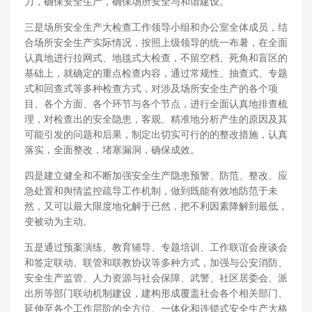
力，确保安全生产，确保场所安全与和谐建设。
三是场所安全生产大检查工作领导小组和办公室全体成员，结
合场所安全生产实际情况，按照上级领导的统一布暑，在全面
认真地进行拉网式、地毯式大检查，不留空档、死角和盲区的
基础上，就确定的重点检查内容，通过常规性、抽查式、专题
式和回查式等多种检查方式，对涉及场所安全生产的各个项
目、各个方面、各个环节与各个节点，进行全面认真地排查梳
理，对检查出的安全隐患，客观、精准地分析产生的原因及其
可能引发的问题和后果，制定出切实可行的的整改措施，认真
落实，全面整改，堵塞漏洞，确保成效。
四是建立健全和不断加强安全生产隐患预警、防范、整改、应
急处置和舆情监控疏导工作机制，做到既能有效地防范于未
然，又可以最大限度地化解于已然，把不利因素降解到最低，
变被动为主动。
五是通过预案演练、教育辅导、专题培训、工作联谊会座谈会
和签定联动、联管和联教协议等多种方式，加强与公安消防、
安全生产监管、人力资源与社会保障、武警、社区居委会、派
出所等部门联动机制建设，建构形成覆盖社会各个相关部门、
延伸至各个工作层阶的全方位、一体化和连锁式安全生产大格