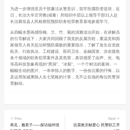
为进一步增强党员干部廉洁从警意识，筑牢拒腐防变堤坝，近
日，长治大辛庄劳教(戒毒）所组织中层以上领导干部31人赴
长治襄垣县人民检察院预防职务犯罪教育基地参观学习。
从四幅水墨画感悟梅、兰、竹、菊的清雅淡泊开始，在讲解员
的引导解说下，大家共同回顾了我党的反腐历程，重温党和国
家领导人有关惩治和预防腐败的重要指示，了解了发生在党政
机关、行政执法、工程建设、医药卫生、金融国资、涉农煤焦
各个领域的职务犯罪案件及其危害，真切感受了由声、光、电
等高科技形象再现的“黑洞”、“冰裂”。一个个鲜活的案例、一
幅幅生动的图片、一串串惊人的数字、一份份沉重的忏悔，以
及运用加减乘除人生七笔账的计算，无不让在场的每位民警深
受触动。
Prev
Next
再见，瘾君子——探访福州强
抗震救灾献爱心 民警职工齐