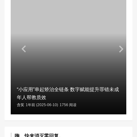
“小应用”串起矫治全链条 数字赋能提升罪错未成
年人帮教质效
含笑
1年前 (2025-06-10)
1756 阅读
嗨、快来消灭零回复。