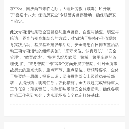
在中秋、国庆两节来临之际，大理州劳教（戒毒）所开展
了“喜迎十八大 保场所安全”专题警务督察活动，确保场所安
全稳定。
此次专项活动采取全面督察与重点督察、自查与抽查、明查与
暗访、昼查与夜查相结合的方式，对“政法干警核心价值观教
育实践活动、基层基础建设年活动、安全隐患百日排查整治活
动三项专项活动的组织实施”、“坚守岗位、认真履职”、“安全
管理”、“教育改造”、“警容风纪及武器、警械、警用车辆的管
理使用”、“警务督察工作”等6个方面开展了督察。针对全所事
故易发的重点大队、重点环节、重点部位，所领导要求，全体
干警要统一思想，提高认识，坚决贯彻落实上级维稳决策部
署，认清形势，明确任务，强化措施，全力以赴完成维稳重大
工作任务；落实责任，消除影响场所安全稳定后患，确保各项
维稳工作落到实处，为实现场所安全稳定打好基础。