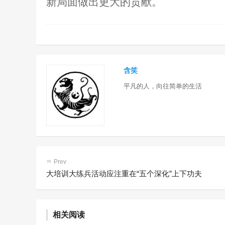
新局面做出更大的贡献。
含笑
平凡的人，向往简单的生活
Prev
大培训大练兵活动应注重在“五个深化”上下功夫
“小应用”串起矫治全链条 数字
东兴区检
赋能提升罪错未成年人帮教质
门教育学校
相关阅读
效
教育活动