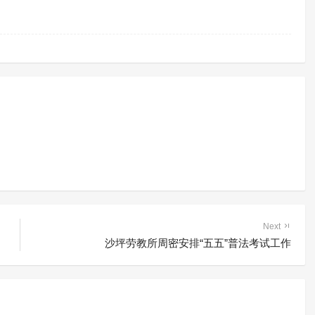
Next
沙坪劳教所周密安排“五五”普法考试工作
察院联合法院前往专
附条件不起诉+专门教育矫治
 开展现场庭审法治
乐亭县探索涉罪未成年人教育
矫治新路径