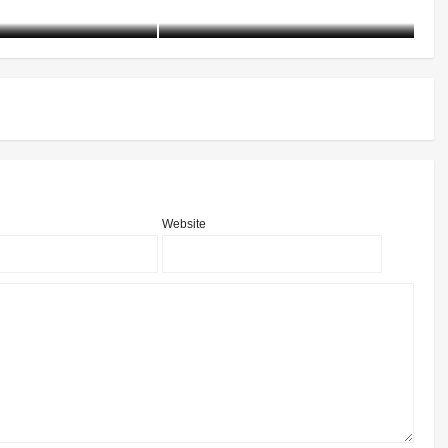
25-05-21)
1820 阅读
含笑
1年前 (2025-04-19)
2294 阅读
含
Website