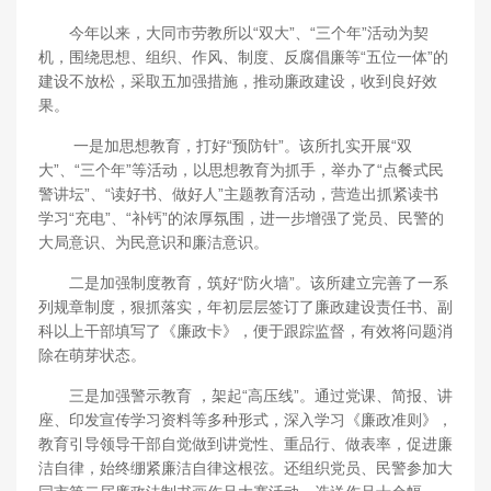
今年以来，大同市劳教所以“双大”、“三个年”活动为契
机，围绕思想、组织、作风、制度、反腐倡廉等“五位一体”的
建设不放松，采取五加强措施，推动廉政建设，收到良好效
果。
一是加思想教育，打好“预防针”。该所扎实开展“双
大”、“三个年”等活动，以思想教育为抓手，举办了“点餐式民
警讲坛”、“读好书、做好人”主题教育活动，营造出抓紧读书
学习“充电”、“补钙”的浓厚氛围，进一步增强了党员、民警的
大局意识、为民意识和廉洁意识。
二是加强制度教育，筑好“防火墙”。该所建立完善了一系
列规章制度，狠抓落实，年初层层签订了廉政建设责任书、副
科以上干部填写了《廉政卡》，便于跟踪监督，有效将问题消
除在萌芽状态。
三是加强警示教育 ，架起“高压线”。通过党课、简报、讲
座、印发宣传学习资料等多种形式，深入学习《廉政准则》，
教育引导领导干部自觉做到讲党性、重品行、做表率，促进廉
洁自律，始终绷紧廉洁自律这根弦。还组织党员、民警参加大