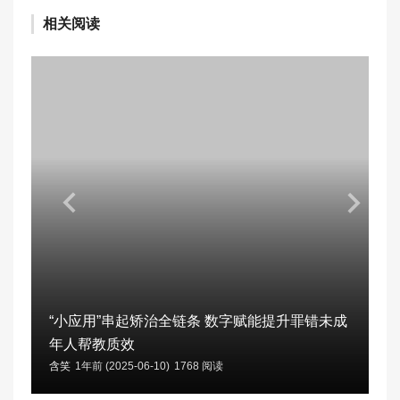
相关阅读
“小应用”串起矫治全链条 数字赋能提升罪错未成
年人帮教质效
含笑
1年前 (2025-06-10)
1768 阅读