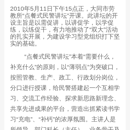
2010年5
月
11
日
下午
15
点正，大同市劳
教所“点餐式民警讲坛”开课。此讲坛的开
设主旨是以需促讲，以讲促学，以学促
练，以练促干，有力地推动了“双大”活动
的扎实开展，为建设学习型党组织打下坚
实的基础。
“点餐式民警讲坛”本着“需要什么，
补充什么”的原则，以
“薄弱点”为突破口，
按照管教、生产、政工、行政划分岗位，
分口进行授课，给民警搭建起一个互相学
习、交流工作经验、探求新思路新理念、
共享先进成果的平台，营造出抓紧读书学
习“充电”、“补钙”的浓厚氛围。主讲人是
所领导、部门科长（主任）、业务骨干及