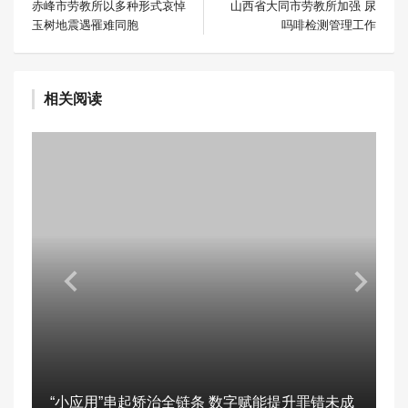
赤峰市劳教所以多种形式哀悼
山西省大同市劳教所加强 尿
玉树地震遇罹难同胞
吗啡检测管理工作
相关阅读
“小应用”串起矫治全链条 数字赋能提升罪错未成