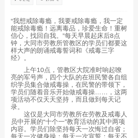
“我想戒除毒瘾，我要戒除毒瘾，我一定
能戒除毒瘾！远离毒品，珍爱生命！重树
信心，找回自我。”每天早晨起床后
8
点
钟，大同市劳教所管教区的学员们都要这
样大声的朗诵戒毒誓词和《戒毒三字
经》。
上午
10
点，管教区大院准时响起嘹
亮的军号声，四个大队的在班民警各自组
织学员集合做戒毒操，在民警的带领下，
学员们随着音乐开始做戒毒操……，这两
项活动不仅天天坚持，而且做到每天记
录。
这仅是大同市劳教所在劳教及戒毒人
员中开展的“十个一”教育活动的其中两项
内容。学员们除坚持每天一次悔过自省；
每天一次健身操；每天一次宣誓；每天不