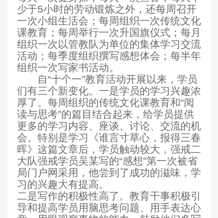
少于
5
小时的劳动锻炼之外，还每周召开
一次小组生活会；每周组织一次传统文化
课教育；每周举行一次升国旗仪式；每月
组织一次以管教队为单位的集体学习交流
活动；每季度组织撰写感想体会；每半年
组织一次写家书活动。
自“十个一”教育活动开展以来，学员
们有三个新变化。一是学员的学习兴趣浓
厚了。每周组织的传统文化课教育和“阅
读与思考”的篇目结合起来，给学员提供
更多的学习内容、座谈、讨论、交流的机
会。特别是学习《谁言寸草心，报得三春
晖》这篇文章后，学员触动较大，强戒二
大队强戒学员吴某写的“感想”第一次被省
局门户网采用，他尝到了成功的滋味，学
习的兴趣大有提高。
二是写作的积极性高了。教育干事积极引
导和提高学员用脑思考问题、用手表达心