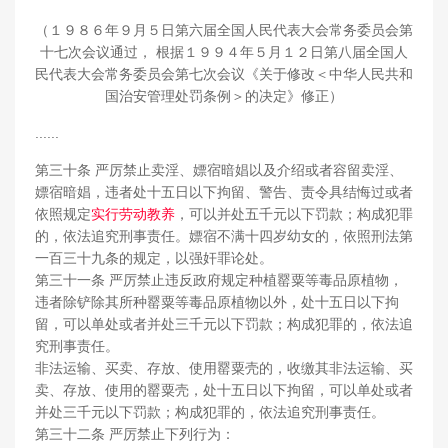
（１９８６年９月５日第六届全国人民代表大会常务委员会第
十七次会议通过， 根据１９９４年５月１２日第八届全国人
民代表大会常务委员会第七次会议《关于修改＜中华人民共和
国治安管理处罚条例＞的决定》修正）
......
第三十条 严厉禁止卖淫、嫖宿暗娼以及介绍或者容留卖淫、
嫖宿暗娼，违者处十五日以下拘留、警告、责令具结悔过或者
依照规定
实行劳动教养
，可以并处五千元以下罚款；构成犯罪
的，依法追究刑事责任。嫖宿不满十四岁幼女的，依照刑法第
一百三十九条的规定，以强奸罪论处。
第三十一条 严厉禁止违反政府规定种植罂粟等毒品原植物，
违者除铲除其所种罂粟等毒品原植物以外，处十五日以下拘
留，可以单处或者并处三千元以下罚款；构成犯罪的，依法追
究刑事责任。
非法运输、买卖、存放、使用罂粟壳的，收缴其非法运输、买
卖、存放、使用的罂粟壳，处十五日以下拘留，可以单处或者
并处三千元以下罚款；构成犯罪的，依法追究刑事责任。
第三十二条 严厉禁止下列行为：