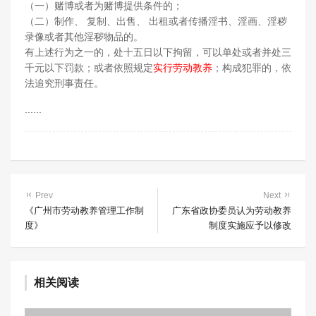
（一）赌博或者为赌博提供条件的；
（二）制作、 复制、出售、 出租或者传播淫书、淫画、淫秽
录像或者其他淫秽物品的。
有上述行为之一的，处十五日以下拘留，可以单处或者并处三
千元以下罚款；或者依照规定
实行劳动教养
；构成犯罪的，依
法追究刑事责任。
......
Prev
Next
《广州市劳动教养管理工作制
广东省政协委员认为劳动教养
度》
制度实施应予以修改
相关阅读