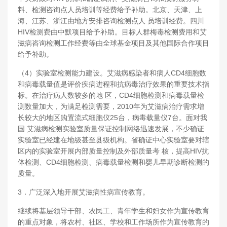
料、检测咨询点人员培训等经费给予补助。北京、天津、上
海、江苏、浙江由地方安排咨询检测点人 员培训经费。四川
HIV检测费由中默项目给予补助。目标人群梅毒检测费用和艾
滋病咨询检测工作经费等由全球基金项目及其他国际合作项目
给予补助。
（4）实验室检测能力建设。艾滋病感染者和病人CD4细胞数
和病毒载量值是评价疾病进程和抗病毒治疗效果的重要技术指
标。在治疗病人数较多的地 区，CD4细胞检测和病毒载量检
测数量加大，为满足检测需要，2010年为艾滋病治疗需求增
长较大的地区购置流式细胞仪25台，病毒载量仪7台。面对我
国 艾滋病检测实验室质量保证控制网络迅速发展，不少确证
实验室已经建在地级甚至县级机构。省确证中心实验室要对辖
区内的实验室开展内部质量控制及外部质量考 核，提高HIV抗
体检测、CD4细胞检测、病毒载量检测和婴儿早期诊断检测的
质量。
3．广泛深入地开展艾滋病性病宣传教育。
继续将基层领导干部、农民工、青年学生和妇女作为宣传教育
的重点对象，将农村、社区、学校和工作场所作为宣传教育的