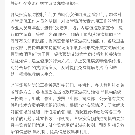
并进行个案流行病学调查和病例报告。
各级疾病预防控制部门要协助公安和司法监 管部门，加强对
监管场所工作人员的培训，对监管场所负责此项工作的管理和
专业人员每年至少进行1次培训。培训内容包括政策宣传、流
行病学调查、采样、咨询 服务、预防干预和艾滋病抗病毒治
疗等有关知识技能，提高监管场所艾滋病防治能力。各级卫生
行政部门要协调和支持监管场所采取多种形式开展艾滋病性病
预防教 育和行为干预，提供预防艾滋病性病传播和相关法律
法规知识，建立健康的行为方式，防止艾滋病病毒继续传播。
对符合条件的艾滋病病人，及时提供免费抗病毒治 疗和救
助，积极挽救病人生命。
监管场所的防治工作关系到多部门、多机构、多人群和社会舆
论等多方面，各地应当在当地政府艾滋病防治领 导机构的统
一协调下，组成工作组。按照卫生部、司法部、公安部有关文
件和技术方案的要求组织落实。根据当地实际情况，研究解决
好监管场所检测、阳性者的管 理、预防宣传和救治等各工作
环节的问题，建立长效工作机制。各级疾病预防控制机构要加
强与监管部门沟通，健全监管场所艾滋病检测、预防和相关救
治的信息收 集机制，提高信息收集和利用。