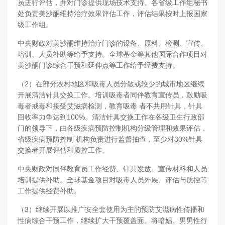
员进行评估，并对门诊提供现场技术支持。各省级工作组秘书
处负责美沙酮维持治疗效果评估工作，评估结果按时上报国家
级工作组。
中央财政对美沙酮维持治疗门诊的设备、原料、检测、宣传、
培训、人员补助等给予支持。全球基金等其他国际合作项目对
美沙酮门诊综合干预和延伸点等工作给予经费支持。
（2）在部分农村地区和吸毒人员分散或较少的城市地区继续
开展清洁针具交换工作。培训吸毒者同伴教育宣传员，鼓励吸
毒者戒毒和接受艾滋病检测，教育吸毒 者不共用针具，针具
回收率力争达到100%。清洁针具交换工作在各级卫生行政部
门的领导下，由各级疾病预防控制机构分级管理和效果评估，
省级疾病预防控制 机构负责进行监督抽查，至少对30%针具
交换者开展评估和质控工作。
中央财政对同伴教育员工作经费、针具发放、宣传材料和人员
培训提供补助。全球基金项目对吸毒人员外展、评估与质控等
工作提供经费补助。
（3）继续开展以推广安全套使用为主的预防艾滋病性传播和
性病综合干预工作，继续扩大干预覆盖面。将暗娼、男男性行