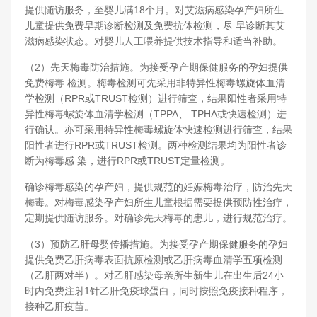
提供随访服务，至婴儿满18个月。对艾滋病感染孕产妇所生
儿童提供免费早期诊断检测及免费抗体检测，尽 早诊断其艾
滋病感染状态。对婴儿人工喂养提供技术指导和适当补助。
（2）先天梅毒防治措施。为接受孕产期保健服务的孕妇提供
免费梅毒 检测。梅毒检测可先采用非特异性梅毒螺旋体血清
学检测（RPR或TRUST检测）进行筛查，结果阳性者采用特
异性梅毒螺旋体血清学检测（TPPA、 TPHA或快速检测）进
行确认。亦可采用特异性梅毒螺旋体快速检测进行筛查，结果
阳性者进行RPR或TRUST检测。两种检测结果均为阳性者诊
断为梅毒感 染，进行RPR或TRUST定量检测。
确诊梅毒感染的孕产妇，提供规范的妊娠梅毒治疗，防治先天
梅毒。对梅毒感染孕产妇所生儿童根据需要提供预防性治疗，
定期提供随访服务。对确诊先天梅毒的患儿，进行规范治疗。
（3）预防乙肝母婴传播措施。为接受孕产期保健服务的孕妇
提供免费乙肝病毒表面抗原检测或乙肝病毒血清学五项检测
（乙肝两对半）。对乙肝感染母亲所生新生儿在出生后24小
时内免费注射1针乙肝免疫球蛋白，同时按照免疫接种程序，
接种乙肝疫苗。