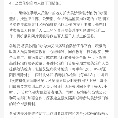
4．全面落实高危人群干预措施。
（1）继续在吸毒人员集中的地方扩大美沙酮维持治疗门诊覆
盖面。按照卫生部、公安部、食品药品监管局制定的《滥用阿
片类物质成瘾者社区药物维持治疗工作 方案》要求，先在阿
片类吸毒人数在千人以上的区县开展美沙酮社区维持治疗工
作，再扩展到阿片类吸毒数在百人至千人以上的区县。
各地要 将美沙酮门诊做为艾滋病综合防治工作平台，积极为
吸毒人员提供健康教育、心理辅导、同伴教育、行为改变、安
全套推广、抗病毒治疗或结核治疗转介等综合服 务，不断提
高维持治疗服务质量。各维持治疗门诊要定期对服药治疗人员
提供随访检测，包括艾滋病抗体检测（每半年1次，HIV确证
阳性者除外），丙肝抗体和 梅毒抗体检测（每年1次），每月
1次随机化尿吗啡检测，检测结果应及时进行网络上报。每个
门诊按要求培训工作人员，保证门诊服务时间不少于每天8小
时，开 诊时间要方便就诊者服药。同时，各地要与当地公安
和司法部门加强合作，探索建立强制隔离戒毒所与美沙酮门诊
的转介衔接机制。
各省级美沙酮维持治疗工作组要对本辖区内至少30%的服药人