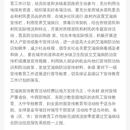
育工作计划，动员街道和乡镇基层政府主动参与，充分利用当
地现有资源，组织落实好各项活动。要充分发挥城乡居民委员
会和村民委员会的作用，在城乡社区或行 政村内设置艾滋病
宣传栏，利用世界艾滋病日、禁毒日等契机，结合所辖居民和
村民实际情况和特点，开展对所辖居民和村民的专题宣传活
动，普及防治知识和政 策。结合本地实际情况，积极开展进
村入户宣传或集中宣传活动，进一步提高大众的艾滋病防治知
识知晓率，减少社会歧视，倡导全社会关爱艾滋病病毒感染者
和病 人。要在城市街道和农村乡镇卫生院设立艾滋病防治宣
传栏或播放宣传视频，利用病人就诊的机会向他们宣传防治知
识和防治政策，发放艾滋病防治宣传材料。各级 要对下一级
宣传教育工作进展进行督导检查，切实保证县级以下宣传教育
工作计划的落实。
艾滋病宣传教育活动经费以地方安排为主，中央财 政对疫情
严重省份、中西部地区、东部少数贫困地区的农民工宣传教
育、大中学校教育、妇女面对面宣传教育等活动给予适当补
助。全球基金等项目对领导干部宣讲 活动给予适当补助。各
省（区、市）宣传教育工作指标完成情况按季度通过艾滋病综
合防治信息报告系统统一上报。