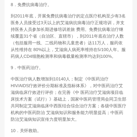
8．免费抗病毒治疗。
到2011年底，开展免费抗病毒治疗的定点医疗机构至少有3名
医务人员接受过3天以上的艾滋病抗病毒治疗正规培训，并支
持医务人员参加长期进修培训差旅 费用。免费抗病毒治疗继
续覆盖31个省（自治区、直辖市），到2011年底在治疗人数
（包括服用一线、二线药物和儿童患者）达11万人，服药依
从性维持在 80%以上，艾滋病人病死率维持在5/100人年。服
药病人CD4细胞检测率和病毒载量检测率均达到100%。
9．中医药治疗。
中医治疗病人数增加到10140人；制定《中医药治疗
HIV/AIDS疗效评价分期标准及指标体系》，对中医药治疗艾
滋病临床疗效进行评价；在完善《中 医药治疗艾滋病项目临
床技术方案（试行）》基础上，国家中医药管理局会同卫生部
共同制定艾滋病临床中西医结合综合治疗方案；各级中医医疗
机构的中医药防治 艾滋病知识和服务能力明显提高；中医药
防治艾滋病知识宣传力度明显加大。
10．关怀救助。