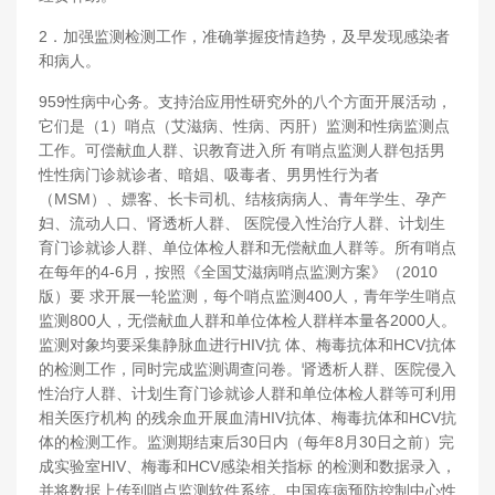
2．加强监测检测工作，准确掌握疫情趋势，及早发现感染者
和病人。
959性病中心务。支持治应用性研究外的八个方面开展活动，
它们是（1）哨点（艾滋病、性病、丙肝）监测和性病监测点
工作。可偿献血人群、识教育进入所 有哨点监测人群包括男
性性病门诊就诊者、暗娼、吸毒者、男男性行为者
（MSM）、嫖客、长卡司机、结核病病人、青年学生、孕产
妇、流动人口、肾透析人群、 医院侵入性治疗人群、计划生
育门诊就诊人群、单位体检人群和无偿献血人群等。所有哨点
在每年的4-6月，按照《全国艾滋病哨点监测方案》（2010
版）要 求开展一轮监测，每个哨点监测400人，青年学生哨点
监测800人，无偿献血人群和单位体检人群样本量各2000人。
监测对象均要采集静脉血进行HIV抗 体、梅毒抗体和HCV抗体
的检测工作，同时完成监测调查问卷。肾透析人群、医院侵入
性治疗人群、计划生育门诊就诊人群和单位体检人群等可利用
相关医疗机构 的残余血开展血清HIV抗体、梅毒抗体和HCV抗
体的检测工作。监测期结束后30日内（每年8月30日之前）完
成实验室HIV、梅毒和HCV感染相关指标 的检测和数据录入，
并将数据上传到哨点监测软件系统。中国疾病预防控制中心性