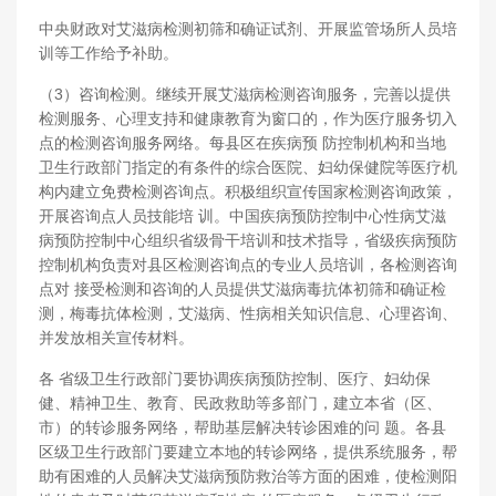
中央财政对艾滋病检测初筛和确证试剂、开展监管场所人员培
训等工作给予补助。
（3）咨询检测。继续开展艾滋病检测咨询服务，完善以提供
检测服务、心理支持和健康教育为窗口的，作为医疗服务切入
点的检测咨询服务网络。每县区在疾病预 防控制机构和当地
卫生行政部门指定的有条件的综合医院、妇幼保健院等医疗机
构内建立免费检测咨询点。积极组织宣传国家检测咨询政策，
开展咨询点人员技能培 训。中国疾病预防控制中心性病艾滋
病预防控制中心组织省级骨干培训和技术指导，省级疾病预防
控制机构负责对县区检测咨询点的专业人员培训，各检测咨询
点对 接受检测和咨询的人员提供艾滋病毒抗体初筛和确证检
测，梅毒抗体检测，艾滋病、性病相关知识信息、心理咨询、
并发放相关宣传材料。
各 省级卫生行政部门要协调疾病预防控制、医疗、妇幼保
健、精神卫生、教育、民政救助等多部门，建立本省（区、
市）的转诊服务网络，帮助基层解决转诊困难的问 题。各县
区级卫生行政部门要建立本地的转诊网络，提供系统服务，帮
助有困难的人员解决艾滋病预防救治等方面的困难，使检测阳