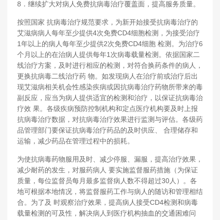
8．继续扩大对病人免费抗病毒治疗覆盖面，提高服务质量。
按照国家 抗病毒治疗规范要求，为新开始接受抗病毒治疗的
艾滋病病人每年至少提供4次免费CD4细胞检测，为接受治疗
1年以上的病人每年至少提供2次免费CD4细胞 检测。为治疗6
个月以上的在治病人提供每年1次病毒载量检测。依据国家二
线治疗方案，及时进行相应的检测，对符合换药条件的病人，
更换抗病毒二线治疗药 物。如发现病人在治疗前或治疗后出
现艾滋病相关机会性感染疾病或因抗病毒治疗药物所带来的毒
副反应，应当为病人提供适宜的检测和治疗，以保证抗病毒治
疗效 果。各级疾病预防控制机构和定点医疗机构要及时上报
抗病毒治疗数据，对抗病毒治疗效果进行监测与评估。各级药
品管理部门要保证抗病毒治疗药品的及时供应、 合理储存和
运输，减少药品在管理过程中的损耗。
为使抗病毒药物服用及时、减少停服、漏服，提高治疗效果，
减少耐药的发生，对服药病人 要实施监督服药措施（为保证
质量，每位监督员每月最多监督病人数不得超过30人）。各
地可根据本地情况，将监督服药工作与病人的随访和管理相结
合。为了及 时观察治疗效果，提高病人接受CD4检测和病毒
载量检测的可及性，解决病人到医疗机构抽血的交通困难问