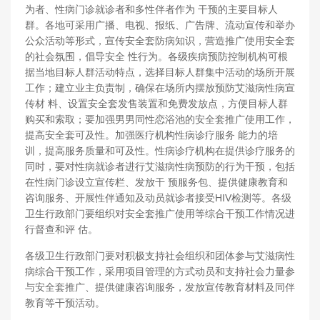
为者、性病门诊就诊者和多性伴者作为 干预的主要目标人
群。各地可采用广播、电视、报纸、广告牌、流动宣传和举办
公众活动等形式，宣传安全套防病知识，营造推广使用安全套
的社会氛围，倡导安全 性行为。各级疾病预防控制机构可根
据当地目标人群活动特点，选择目标人群集中活动的场所开展
工作；建立业主负责制，确保在场所内摆放预防艾滋病性病宣
传材 料、设置安全套发售装置和免费发放点，方便目标人群
购买和索取；要加强男男同性恋浴池的安全套推广使用工作，
提高安全套可及性。加强医疗机构性病诊疗服务 能力的培
训，提高服务质量和可及性。性病诊疗机构在提供诊疗服务的
同时，要对性病就诊者进行艾滋病性病预防的行为干预，包括
在性病门诊设立宣传栏、发放干 预服务包、提供健康教育和
咨询服务、开展性伴通知及动员就诊者接受HIV检测等。各级
卫生行政部门要组织对安全套推广使用等综合干预工作情况进
行督查和评 估。
各级卫生行政部门要对积极支持社会组织和团体参与艾滋病性
病综合干预工作，采用项目管理的方式动员和支持社会力量参
与安全套推广、提供健康咨询服务，发放宣传教育材料及同伴
教育等干预活动。