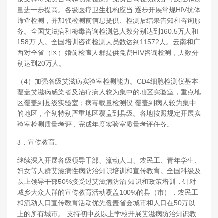
量进一步提高。各级医疗卫生机构应当 逐步开展常规HIV抗体
筛查检测，并加强检测前信息提供、检测后结果告知和咨询服
务。全国艾滋病和梅毒咨询检测总人数分别达到160.5万人和
158万 人。全国培训咨询检测人员数达到11572人。云南和广
西对全省（区）婚前检查人群提供免费HIV咨询检测，人数分
别达到20万人。
（4）加强各级艾滋病实验室检测能力。CD4细胞检测仪基本
覆盖艾滋病感染者及治疗病人较为集中的地区实验室，重点地
区覆盖到县级实验室；病毒载量检测仪 覆盖到病人较为集中
的地区，个别特别严重地区覆盖到县级。各地按照规定开展实
验室检测质量考评，完成年度实验室质量考评任务。
3．宣传教育。
继续深入开展各级领导干部、流动人口、农民工、青年学生、
妇女等人群艾滋病性病防治知识培训和宣传教育。全国科级及
以上领导干部50%接受过艾滋病防治 知识和政策培训，针对
城乡大众人群的宣传教育活动覆盖100%的县（市），农民工
和流动人口宣传教育活动优先覆盖省会城市和人口在50万以
上的所有城市。 支持初中及以上学校开展艾滋病防治知识教