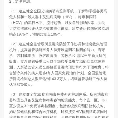
2．监测检测。
（1）建立健全全国艾滋病哨点监测系统，了解和掌握各类高
危人群和一般人群中艾滋病病毒（HIV）、梅毒和丙肝
（HCV）的流行水平、流行趋势，以及各种影响因素，为制
订防治措施和评估防治效果提供依据。建立并运转国家级监测
哨点1975个，性病监测点105个。
（2）建立健全监管场所艾滋病防治工作协调和信息收集管理
机制，提高监管场所医务人员开展监测和检测的能力。看守
所、强制戒毒所、收容教育所、劳教所和 监狱当年新入所的
吸毒、卖淫嫖娼等重点人群全部接受免费艾滋病病毒抗体检
测，入所被监管人员全部接受艾滋病预防和行为干预教育，符
合治疗条件的病人逐步纳 入国家免费治疗计划。全国监管场
所咨询检测总人数应达到143.3万人，培训监管场所工作人员
达到57340人。
（3）建立健全艾滋 病和梅毒免费咨询检测体系。所有地市和
县均应当具备艾滋病和梅毒咨询检测能力。每个县（区、市）
至少设立3个免费咨询检测点，包括各级疾病预防控制机构、
妇幼保健机构和综合医疗机构。所有接受HIV检测咨询者同时
接受梅毒免费咨询和初筛检测。免费咨询检测服务可及性和质