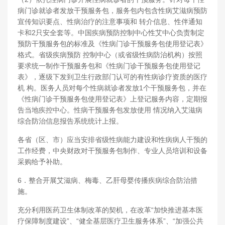
病门诊就诊者发放干预服务包，服务包内包含性病艾滋病预防
宣传知识要点、性病治疗的注意事项和 转介信息、性伴通知
卡和2只安全套等。中国疾病预防控制中心性艾中心负责制定
预防干预服务包的标准及《性病门诊干预服务包使用登记表》
格式。省级疾病预防 控制中心（或省级性病防治机构）按照
要求统一制作干预服务包和《性病门诊干预服务包使用登记
表》，逐级下发到卫生行政部门认可的有性病诊疗资质的医疗
机 构。医务人员对每个性病就诊者发放1个干预服务包，并在
《性病门诊干预服务包使用登记表》上登记服务内容，定期报
告当地疾控中心。性病干预服务包发放使用 情况纳入艾滋病
综合防治信息报告系统统计上报。
各省（区、市）应当安排省级性病能力建设和性病病人干预的
工作经费，中央财政对干预服务包制作、专业人员培训和设备
采购给予补助。
6．整合开展艾滋病、梅毒、乙肝母婴传播疾病综合防治措
施。
充分利用医药卫生体制改革的契机，在改革“加快推进基本医
疗保障制度建设”、“健全基层医疗卫生服务体系”、“加强公共