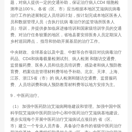
题，对病人提供一定的交通补助，保证治疗病人CD4 细胞检
测率达100％。各省（区、市）应当根据本地区艾滋病抗病毒
治疗工作的进展制定人员培训计划，按计划完成本地区医务人
员和数据管理人员（含执行抗病 毒治疗的监管场所医务人
员）培训，并提供参加临床进修培训和国家级培训学员的交通
费。对治疗任务较重的地区，省地县要安排医务人员定期深入
乡村巡回蹲点， 指导和协助开展基层的治疗工作。
中央财政、全球基金以及中盖、中默等合作项目对抗病毒治疗
药品、CD4和病毒载量检测试剂、病人检测 和随访交通费、
监督服药费、医务人员和信息员培训费、感染者和病人预防教
育费、档案信息管理材料费等给予补助。北京、天津、上海、
江苏、浙江5省（市）的 病人检测和随访交通费、监督服药
费、人员培训费和病人预防教育材料费等以地方安排为主。
9．中医药治疗。
（1） 加强中医药防治艾滋病网络建设和管理。加强中国中医
科学院艾滋病中医药防治中心和中医药治疗艾滋病基地建设。
逐步实现每个开展中医药治疗艾滋病试点项目的 省（区、
市）建立一个专业人员齐备、具备诊疗条件的省级中医药治疗