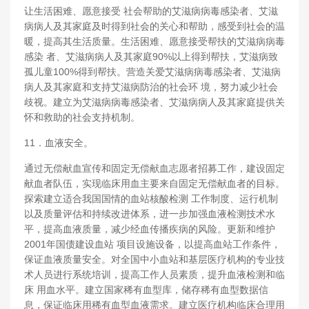
让生活困难、愿意接受 社会帮助的艾滋病病毒感染者、艾滋
病病人及其家庭及时得到社会的关心和帮助，感受到社会的温
暖，提高其生活质量。生活困难、愿意接受帮扶的艾滋病病毒
感染 者、艾滋病病人及其家庭90%以上得到帮扶，艾滋病致
孤儿童100%得到帮扶。营造关爱艾滋病病毒感染者、艾滋病
病人及其家庭和支持艾滋病防治的社会环 境，努力减少社会
歧视。建立为艾滋病病毒感染者、艾滋病病人及其家庭提供关
怀和救助的社会支持机制。
11．血液安全。
通过无偿献血宣传和固定无偿献血志愿者招募工作，建设固定
献血者队伍，实现临床用血主要来自固定无偿献血者的目标。
探索建立适合我国国情的血站核酸检测 工作制度、运行机制
以及质量评估和持续改进体系，进一步加强血液检测技术水
平，提高血液质量，减少经血传播疾病的风险。更新和维护
2001年国债建设血站 项目设施设备，以提高血站工作条件，
保证血液质量安全。对全国中小血站和基层医疗机构的专业技
术人员进行系统培训，提高工作人员素质，提升血液检测和临
床 用血水平。建立国家稀有血型库，储存稀有血型数据信
息，保证临床用稀有血型血液需求。建立医疗机构临床合理用