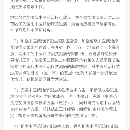
艾滋病基地，负责组织和承担全省（区、市）中医药治疗艾滋
病的技术指导工作。
继续加强艾滋病中医药治疗点建设。在全国艾滋病综合防治示
范区优先运用中医药治疗艾滋病，为当地患者提供价廉有效、
方便可及的中医药服务。
（2）加强中医药治疗艾滋病队伍建设。加强各级中医药治疗
艾滋病专家组的建设，在各省（区、市）、地市建立一支高素
质、高水平的中医药防治艾滋病专家队 伍。通过多种途径开
展培训工作，使全国二级以上中医医院均有相关人员掌握艾滋
病专业知识和中医药治疗艾滋病的基本技能。对中医药治疗艾
滋病试点项目省 （区、市）的基层中医药人员进一步开展强
化培训。积极组织开展学术交流。
（3）完善中医药治疗艾滋病临床技术方案。不断吸收各试点
地 区治疗经验和科学研究成果，进一步修订、完善《中医药
治疗艾滋病临床技术方案（试行）》，同时研究制定中西医结
合综合治疗方案。总结试点工作经验，组织制 定相关管理规
定，指导全国规范地开展中医药防治艾滋病工作。
（4）扩大中医药治疗艾滋病人数。逐步扩大中医药治疗艾滋