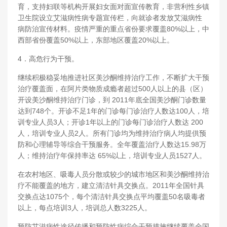
育，支持妇联等机构开展妇女面对面宣传教育，非营利性乡镇
卫生院设立艾滋病性病专题宣传栏，向就诊者发放艾滋病性
病防治宣传材料。疫情严重的重点省份要求覆盖80%以上，中
西部省份覆盖50%以上，东部地区覆盖20%以上。
4．高危行为干预。
继续积极稳妥地推进社区美沙酮维持治疗工作，不断扩大干预
治疗覆盖面，在阿片类物质成瘾者超过500人以上的县（区）
开设美沙酮维持治疗门诊，到 2011年底全国美沙酮门诊数量
达到748个。开诊不足1年的门诊每门诊治疗人数达100人，培
训专业人员3人；开诊1年以上的门诊每门诊治疗人数达 200
人，培训专业人员2人。所有门诊均为维持治疗病人均提供预
防和心理辅导等综合干预服务。全年覆盖治疗人数达15.98万
人；维持治疗年保持率达 65%以上，培训专业人员1527人。
在农村地区、吸毒人员分散或较少的城市地区和美沙酮维持治
疗不能覆盖的地方，建立清洁针具交换点。2011年全国针具
交换点达1075个，每个清洁针具交换点平均覆盖50名吸毒者
以上，每点培训3人，培训总人数3225人。
预防艾滋病性途径传播和预防性病综合干预措施继续覆盖全国