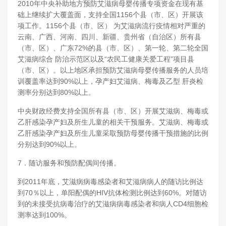
2010年中央补助地方预防艾滋病母婴传播专项资金在现有基
础上继续扩大覆盖面，支持全国1156个县（市、区）开展该
项工作。1156个县（市、区） 为艾滋病流行疫情相对严重的
云南、广西、河南、四川、新疆、贵州省（自治区）所有县
（市、区）、广东72%的县（市、区）、第一轮、第二轮全国
艾滋病综合 防治示范区以及“农民工健康关爱工程”项目县
（市、区）。以上地区承担预防艾滋病母婴传播服务的人员培
训覆盖率达到90%以上，孕产妇艾滋病、梅毒及乙型 肝炎检
测率分别达到80%以上。
中央财政经费支持全国所有县（市、区）开展艾滋病、梅毒或
乙肝感染孕产妇及所生儿童的相关干预服务。艾滋病、梅毒或
乙肝感染孕产妇及所生儿童采取预防母婴传播干预措施的比例
分别达到90%以上。
7．随访服务和预防配偶间传播。
到2011年底，艾滋病病毒感染者和艾滋病病人的随访比例达
到70％以上，单阳配偶的HIV抗体检测比例达到60%。对随访
到的未接受抗病毒治疗的艾滋病病毒感染者和病人CD4细胞检
测率达到100%。