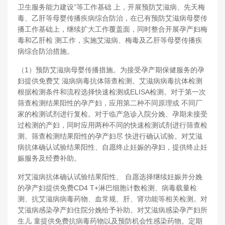
卫生服务能力建设”等工作基础 上，开展预防艾滋病、先天梅
毒、乙肝等母婴传播疾病综合防治，在已有预防艾滋病母婴传
播工作基础上，继续扩大工作覆盖面，同时整合开展孕产妇梅
毒和乙肝检 测工作，实施艾滋病、梅毒及乙肝等母婴传播疾
病综合防治措施。
（1）预防艾滋病母婴传播措施。为接受孕产期保健服务的孕
妇提供免费艾 滋病病毒抗体筛查检测。艾滋病病毒抗体检测
根据检测条件和流程选择快速检测或ELISA检测。对于第一次
筛查检测结果阳性的孕产妇，应用第二种不同原理或 不同厂
家的检测试剂进行复检。对于临产急诊入院分娩、孕期未接受
过检测的产妇，同时应用两种不同的快速检测试剂进行筛查检
测。筛查检测结果阳性的孕产妇尽 快进行确认试验。对艾滋
病抗体确认试验结果阳性、自愿终止妊娠的孕妇，提供终止妊
娠服务及经费补助。
对艾滋病抗体确认试验结果阳性、 自愿选择继续妊娠并分娩
的孕产妇提供免费CD4 T+淋巴细胞计数检测、病毒载量检
测、抗艾滋病病毒药物、血常规、肝、肾功能等相关检测。对
艾滋病感染孕产妇住院分娩给予补助。对艾滋病感染孕产妇所
生儿 童提供免费抗病毒药物以及预防机会性感染药物。定期