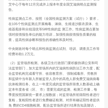
艾中心于每年12月完成并上报本年度全国艾滋病哨点监测报
告。
性病监测点工作。按照《全国性病监测方案（试行）》要求，
在105个性病监测点开展梅毒、淋病、生殖道沙眼衣原体、生
殖器庖疹和尖锐湿疣等5种性病的监 测工作。性病监测点要加
强对疫情报告单位的能力培训，加强性病疫情报告质量的核
查，提高性病诊断和报告的准确性和及时性。
中央财政对每个哨点和性病监测点试剂、培训、调查员工作等
经费补助1.2万元。
（2）监管场所检测。各级卫生行政部门要积极协调公安和司
法监管部门，加大监管场所内的艾滋病性病防治工作力度，配
合监管机构完成看守所、收容教育所、 强制戒毒所、劳教所
和监狱中当年新入所被监管人员中的高危人群免费艾滋病病毒
抗体检测任务。在上一年度完成的监管场所筛查人数基础上确
定本年度各省（区、 市）需要完成的监测、检测工作量，每
季度按照国家统一要求上报数据；对监管场所初筛阳性者进行
复检，复检阳性者进行免费确证检测。对所有确证阳性者提供
免 费的CD4细胞检测。配合监管场所进行结果告知及随访，