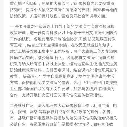
重点地区和场所，尽量扩大覆盖面，宣 传教育内容要侧重预
防知识、提高个人预防艾滋病性病感染的技能、国家和当地的
防治政策、关爱和反对歧视，营造良好社会环境等方面。
一 是要开展对科级及以上领导干部的艾滋病性病防治知识和
政策培训，进一步提高科级及以上领导干部对艾滋病性病防治
工作的认识。各地要继续开展“全国农民工预 防艾滋病宣传教
育工程”，结合全球基金项目实施，在农民工就业技能培训、
建筑工地等农民工集中的工作场所，向广大农民工普及艾滋病
性病防治知识，减少危险 行为。各地要将艾滋病性病防治知
识教育纳入所有初中及以上课堂，编写适宜学生使用的艾滋病
防治健康教育材料，安排固定课时、结合课内外活动开展宣传
教育， 提高青少年学生自我保护意识，培养文明健康的生活
方式，保护他们免受艾滋病的侵害。各地卫生行政部门要按照
卫生部和全国妇联的有关文件要求，加强与各级妇 联组织的
合作，支持开展妇女面对面艾滋病性病宣传教育活动。
二是继续广泛、深入地开展大众宣传教育工作，利用广播、电
视、报刊、网络 等媒体做好防治知识和政策的宣传，各省、
市、县级广播和电视媒体要播放防治艾滋病性病防治知识相关
公益广告。各级卫生行政部门要根据本地情况，做好宣传教