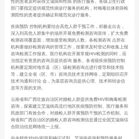
性的患者及时获得艾滋病和性病 的医疗服务。各级卫生行政
部门要指定提供规范性病诊疗服务的机构，对梅毒抗体初筛检
测阳性的患者提供确证和规范化诊疗服务。
疾病预防 控制机构要结合高危人群干预工作，积极走出去，
深入到高危人群集中的场所开展免费检测咨询宣传，扩大免费
检测咨询覆盖面，增加接受检测的人数。各检测咨询 点所在
机构要做好检测咨询的管理工作，按要求及时登记和收集上报
咨询检测工作报表。医疗机构在开展常规HIV检测的同时，应
当指定有资质的咨询员提供咨询 服务。各省级疾病预防控制
机构要定期对地市县（区）级检测咨询点进行督导和技术指
导，建立全省（区、市）咨询员技术支持网络，定期组织召开
技术沟通和讨论 会，为基层咨询员提供心理、技术和转诊信
息等方面的支持。
云南省和广西壮族自治区对婚检人群提供免费HIV和梅毒检测
咨询，探索建立艾滋病高流行地区疾病预防控制、医疗服务和
民政部门有效合作，对婚检人群开展预防干预的工作机制。云
南省和广西自治区的婚检人群咨询检测信息通过全国艾滋病综
合防治信息网络统一上报。
中央财政对HIV初筛和确证试剂、艾滋病咨询和预防服务材