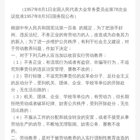
（1957年8月1日全国人民代表大会常务委员会第78次会
议批准1957年8月3日国务院公布）
根据中华人民共和国宪法第一百条 的规定，为了把游手好
闲、违反法纪、不务正业的有劳动力的人，改造成为自食其力
的新人；为了进一步维护公共秩序，有利于社会主义建设，对
于劳动教养问题，作如下决定：
一、对于下列几种人应当加以收容实行劳动教养：
（１）不务正业，有流氓行为或者有盗窃、诈骗等行为，不追
究刑事责任的违反治安管理、屡教不改的；
（２）罪行轻微，不追究刑事责任的反革命分子、反社会主义
的反动分子，受到机关、团体、企业、学校等单位的开除处
分，无生活出路的；
（３）机关、团体、企业、学校等单位内，有劳动力，但长期
拒绝劳动或者破坏纪律、妨害公共秩序，受到开除处分，无生
活出路的；
（４）不服从工作的分配和就业转业的安置，或者不接受从事
劳动生产的劝导，不断地无理取闹、妨害公务、屡教不改
的。
二、劳动教养，是对于被劳动教养的人实行强制性教育改造的