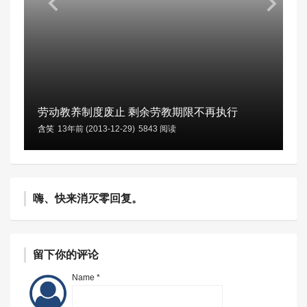
劳动教养制度废止 剩余劳教期限不再执行
含笑
13年前 (2013-12-29)
5843 阅读
嗨、快来消灭零回复。
留下你的评论
Name *