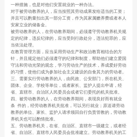
一种措施，也是对他们安置就业的一种办法。
对于被劳动教养的人，应当按照其劳动成果发给适当的工资；
并且可以酌量扣出其一部分工资，作为其家属赡养费或者本人
安家立业的储备金。
被劳动教养的人，在劳动教养期间，必须遵守劳动教养机关规
定的纪律，违反纪律的，应当受到行政处分，违法犯罪的，应
当依法处理。
在教育管理方面，应当采用劳动生产和政治教育相结合的方
针，并且规定他们必须遵守的纪律和制度，帮助他们建立爱国
守法和劳动光荣的观念，学习劳动生产的技术，养成爱好劳动
的习惯，使他们成为参加社会主义建设的自食其力的劳动者。
三、需要实行劳动教养的人，由民政、公安部门，所在机关、
团体、企业、学校等单位，或者家长、监护人提出申请，经
省、直辖市、自治区人民委员会或者它们委托的机关批准。
四、被劳动教养的人，在劳动教养期间，表现良好而有就业
条 件的，经劳动教养机关批准，可以另行就业；原送请劳动
教养的单位、家长、监护人请求领回自行负责管教的，劳动教
养机关也可以酌情批准。
五、劳动教养机关，在省、自治区、直辖市一级建立，或者经
省、自治区、直辖市人民委员会批准建立。劳动教养机关的工