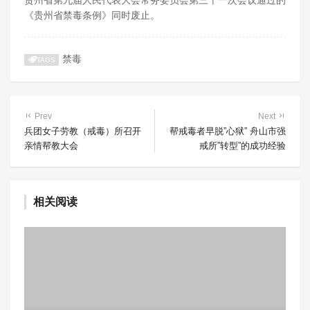
贵州省第九届人民代表大会常务委员会第三十一次会议通过的
《贵州省禁毒条例》同时废止。
禁毒
TAGS
Prev
Next
兵团女子劳教（戒毒）所召开
帮戒毒者早脱”心狱” 舟山市强
亲情帮教大会
戒所”转型”的成功经验
相关阅读