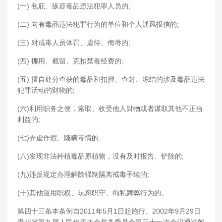
(一) 包庇、纵容毒品违法犯罪人员的;
(二) 向有毒品违法犯罪行为的单位和个人通风报信的;
(三) 对戒毒人员体罚、虐待、侮辱的;
(四) 挪用、截留、克扣禁毒经费的;
(五) 擅自处分查获的毒品和扣押、查封、冻结的涉及毒品违法
犯罪活动的财物的;
(六)利用职务之便，索取、收受他人财物或者谋取其他不正当
利益的;
(七)弄虚作假、隐瞒毒情的;
(八)发现非法种植毒品原植物，没有及时报告、铲除的;
(九)违反规定办理解除强制隔离戒毒手续的;
(十)其他滥用职权、玩忽职守、徇私舞弊行为的。
第四十三条本条例自2011年5月1日起施行。2002年9月29日