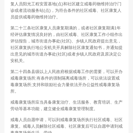
复人员阳光工程安置基地(点)和社区建立戒毒药物维持治疗门
诊或者流动服务站(点)，为符合条件的社区戒毒、社区康复人
员提供戒毒药物维持治疗。
第二十三条社区康复人员康复期满的，或者社区康复期满1年
经评估康复情况良好的，由社区戒毒、社区康复工作小组作出
评估报告，城市街道办事处(社区)、乡镇人民政府提出意见，
社区康复执行地公安机关开具解除社区康复通知书，并通知提
出意见的城市街道办事处(社区)或者乡镇人民政府及原决定公
安机关。
第二十四条县级以上人民政府根据戒毒工作的需要，可以开办
戒毒康复场所;有条件的强制隔离戒毒场所，可以依法设置戒
毒康复场所;支持和鼓励社会力量依法开办公益性戒毒康复场
所。
戒毒康复场所应当具备康复治疗、生活服务、教育培训、生产
劳动等基本功能，建立健全戒毒康复管理制度。
戒毒人员自愿申请，可以到戒毒康复场所执行社区戒毒、社区
康复。戒毒人员解除社区戒毒、社区康复后可以自愿申请到戒
毒康复场所生活、劳动。