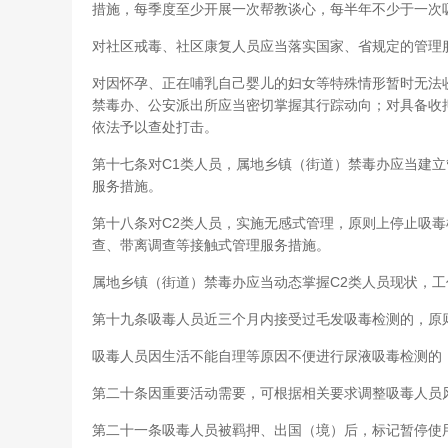
措施，每季度至少开展一次帮教谈心，每半年不少于一次
对社区戒毒、社区康复人员应当落实国家、省规定的管理
对因怀孕、正在哺乳自己婴儿的妇女等特殊情形暂时无法
禁毒办、公安派出所应当密切掌握其行踪动向；对具备收
依法予以查处打击。
第十七条对C1类人员，属地乡镇（街道）禁毒办应当建
服务措施。
第十八条对C2类人员，实施无感式管理，原则上停止吸
查、带离调查等接触式管理服务措施。
属地乡镇（街道）禁毒办应当动态掌握C2类人员现状，
第十九条吸毒人员近三个月内接受过毛发吸毒检测的，原
吸毒人员因生活不能自理等原因不便进行尿液吸毒检测的
第二十条因重要活动需要，可根据相关要求调整吸毒人员
第二十一条吸毒人员被羁押、出国（境）后，标记暂停使