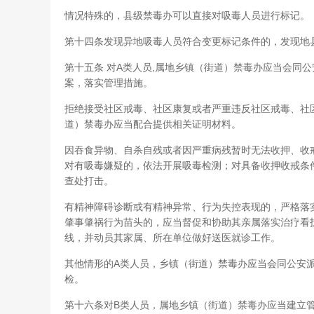
情况特殊的，县级禁毒办可以直接对吸毒人员进行标记。
第十四条发现异地吸毒人员符合变更标记条件的，发现地
第十五条 对A类人员,属地乡镇（街道）禁毒办应当会同
案，落实管理措施。
拒绝接受社区戒毒、社区康复或者严重违反社区戒毒、社
道）禁毒办应当配合提供相关证明材料。
因吞食异物、自杀自残或者因严重病残暂时无法收押、收
对有吸毒嫌疑的，依法开展吸毒检测；对具备收押收戒条
查处打击。
有精神障碍诊断或有精神异常、行为失控表现的，严格落
肇事肇祸行为苗头的，应当督促和协助其亲属落实治疗看
线，并动员其家属、所在单位做好送医就诊工作。
其他情形的A类人员，乡镇（街道）禁毒办应当会同公安
检。
第十六条对B类人员，属地乡镇（街道）禁毒办应当建立