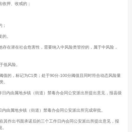
法收押、收戒的；
的；
复的。
其他存在潜在社会危害性，需要纳入中风险类管控的，属于中风险，
于低风险。
阈值的，标记为C1类；处于90分-100分阈值且同时符合动态风险量
类。
工作日内由属地乡镇（街道）禁毒办会同公安派出所提出意见，报县级
作日内由属地乡镇（街道）禁毒办会同公安派出所完成审批。
以在其作出书面承诺后的三个工作日内会同公安派出所提出意见，报
批。