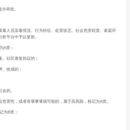
毒办审批。
吸毒人员染毒情况、行为特征、处置状态、社会危害程度、家庭环
分析平台中予以更新。
为A类：
毒、社区康复协议的；
押、收戒的；
社会的。
会危害性，或者有肇事肇祸可能的，属于高风险，标记为A类。
记为B类：