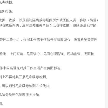
吸毒抽检。
服务措施。
收押、收戒，以及强制隔离戒毒期间所外就医的人员，乡镇（街道）
押收戒条件的，及时通知相关单位予以收押收戒；继续违法犯罪的，
立管控工作小组，根据工作需要依法开展帮教谈心、吸毒检测等管理
毒检测、上门家访、见面谈心、见面心理咨询、现场盘查、见面核
工作中应当避免对其工作生活产生负面影响。
则上不再对其开展毛发吸毒检测。
，可以通过毛发吸毒检测方式代替。
风险分类评估管理服务措施。
用。