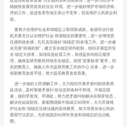
促进农村改革发展”为主题的农村法制宣传，进一步为经济平
稳较快发展营造良好法治 环境。进一步做好维护市场经济秩
序的工作，促进各类市场主体公平竞争，切实维护人民群众利
益。
要努力在维护社会和谐稳定上取得新成效。各级司法行政
机关要充分认识维护社会 和谐稳定的重要性，进一步增强责
任感和使命感，扎扎实实做好“保稳定”的各项工作。进一步健
全完善“四项机制”，建立安全稳定研判机制，组织开展监所安
全 稳定大排查，加强应急处置工作，加强监所内部正规管
理，确保监狱劳教所持续安全稳定。按照“首要标准”要求，切
实把教育人、挽救人作为监狱劳教工作的中心 任务，进一步
创新教育改造手段，努力提高教育改造质量。
进一步做好人民调解工作，大力组织开展矛盾纠纷排查调
处活动，及时掌握矛盾纠 纷信息和各种不和谐、不稳定因
素，做到早发现、早调处，努力把矛盾纠纷解决在萌芽状态，
解决在始发阶段。紧紧围绕新中国成立60周年，大力开展维
护社会和 谐稳定法律法规的宣传教育，努力培养全体公民的
爱国守法意识，为庆祝国庆60周年营造和谐稳定的法治氛
围。