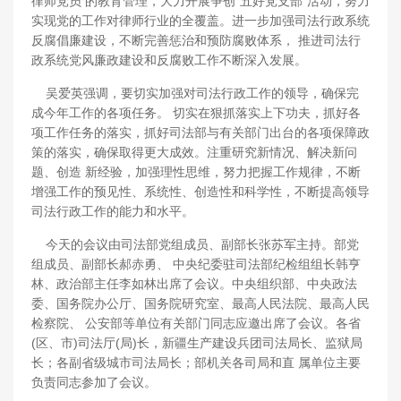
律师党员 的教育管理，大力开展争创“五好党支部”活动，努力
实现党的工作对律师行业的全覆盖。进一步加强司法行政系统
反腐倡廉建设，不断完善惩治和预防腐败体系， 推进司法行
政系统党风廉政建设和反腐败工作不断深入发展。
吴爱英强调，要切实加强对司法行政工作的领导，确保完
成今年工作的各项任务。 切实在狠抓落实上下功夫，抓好各
项工作任务的落实，抓好司法部与有关部门出台的各项保障政
策的落实，确保取得更大成效。注重研究新情况、解决新问
题、创造 新经验，加强理性思维，努力把握工作规律，不断
增强工作的预见性、系统性、创造性和科学性，不断提高领导
司法行政工作的能力和水平。
今天的会议由司法部党组成员、副部长张苏军主持。部党
组成员、副部长郝赤勇、 中央纪委驻司法部纪检组组长韩亨
林、政治部主任李如林出席了会议。中央组织部、中央政法
委、国务院办公厅、国务院研究室、最高人民法院、最高人民
检察院、 公安部等单位有关部门同志应邀出席了会议。各省
(区、市)司法厅(局)长，新疆生产建设兵团司法局长、监狱局
长；各副省级城市司法局长；部机关各司局和直 属单位主要
负责同志参加了会议。