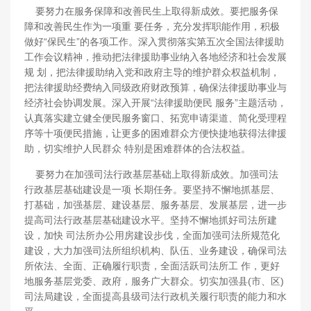
要努力在服务保障和改善民生上取得新成效。要把服务保
障和改善民生作为一项重 要任务，充分发挥职能作用，积极
做好“保民生”的各项工作。深入贯彻落实第五次全国法律援助
工作会议精神，推动把法律援助事业纳入各地经济和社会发展
规 划，把法律援助纳入党和政府主导的维护群众权益机制，
把法律援助经费纳入同级政府财政预算，确保法律援助事业与
经济社会协调发展。深入开展“法律援助便民 服务”主题活动，
认真落实建立健全便民服务窗口、拓宽申请渠道、简化受理程
序等十项便民措施，让更多的困难群众方便快捷地获得法律援
助，切实维护人民群众 特别是困难群体的合法权益。
要努力在加强司法行政基层基础上取得新成效。加强司法
行政基层基础建设是一项 长期任务。要坚持不懈地抓基层、
打基础，加强基层、建设基层、服务基层、发展基层，进一步
提高司法行政基层基础建设水平。坚持不懈地抓好司法所建
设，加快 司法所办公用房建设步伐，全面加强司法所规范化
建设，大力加强司法所组织机构、队伍、业务建设，确保司法
所依法、全面、正确履行职责，全面活跃司法所工 作，更好
地服务基层党委、政府，服务广大群众。切实加强县(市、区)
司法局建设，全面提高县级司法行政机关履行职责的能力和水