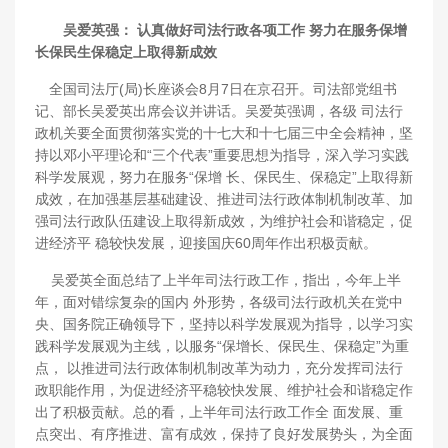
吴爱英强：
认真做好司法行政各项工作 努力在服务保增
长保民生保稳定上取得新成效
全国司法厅(局)长座谈会8月7日在京召开。司法部党组书
记、部长吴爱英出席会议并讲话。吴爱英强调，各级 司法行
政机关要全面贯彻落实党的十七大和十七届三中全会精神，坚
持以邓小平理论和“三个代表”重要思想为指导，深入学习实践
科学发展观，努力在服务“保增 长、保民生、保稳定”上取得新
成效，在加强基层基础建设、推进司法行政体制机制改革、加
强司法行政队伍建设上取得新成效，为维护社会和谐稳定，促
进经济平 稳较快发展，迎接国庆60周年作出积极贡献。
吴爱英全面总结了上半年司法行政工作，指出，今年上半
年，面对错综复杂的国内 外形势，各级司法行政机关在党中
央、国务院正确领导下，坚持以科学发展观为指导，以学习实
践科学发展观为主线，以服务“保增长、保民生、保稳定”为重
点， 以推进司法行政体制机制改革为动力，充分发挥司法行
政职能作用，为促进经济平稳较快发展、维护社会和谐稳定作
出了积极贡献。总的看，上半年司法行政工作全 面发展、重
点突出、有序推进、富有成效，保持了良好发展势头，为全面