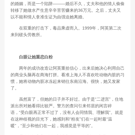
的婚姻，而是一个陷阱———婚后不久，丈夫和他的情人偷偷
转移了她做水产生意辛辛苦苦赚来的36万元。之后，丈夫又
以不能和情人拿准生证为由强迫她离婚。
在双重的打击下，毒品乘虚而入。1999年，阿英第二次
来到槎头劳教所。
白眼让她重恋白粉
两年的成功改造让阿英重拾信心，出来后她决心利用自己
的商业头脑再在商海打拼。看准上海人不喜欢吃动物内脏的习
惯，她将动物内脏冰冻起来销往东南沿海。很快，她又发家
了。
虽然富了，但她的日子并不好过。由于是“二进宫”，住地
派出所对她看得比较严。警方的查问引来邻居的闲言碎
语，“受白眼再正常不过了，没有人会同情我、理解我”。就是
在这种歧视的目光下，她感到和“粉友”们在一起时最“温
暖”，“至少和他们在一起，我感觉是平等的”。