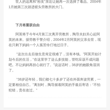
世人的远离和“粉友”亲近让她再一次选择了毒品。2004年
1月她第三次踏进槎头劳教所的大门。
下月将重获自由
阿英将于今年4月第三次离开劳教所，陶导夫妇关心起阿
英的未来。据劳教干警介绍，2004年2月阿英的父亲去世，现
在只剩下妈妈一个人孤苦伶仃地过日子。
“这次出去后做生意肯定很难了，没有本钱。”阿英开始计
划今后的生活，“在这里学了这么多技能，管吃应该不成问题
吧。不让妈妈再担心就行了。”说这话时，38岁的她眼角湿润
了。
“38岁还年轻，我们都七十多岁了还在外面奔波劳累，一
定要相信自己。”离别时，陶导握着阿英的手最后寄语：“不怕
犯错，贵在改过。”