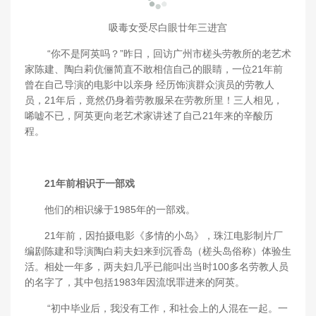
吸毒女受尽白眼廿年三进宫
“你不是阿英吗？”昨日，回访广州市槎头劳教所的老艺术
家陈建、陶白莉伉俪简直不敢相信自己的眼睛，一位21年前
曾在自己导演的电影中以亲身 经历饰演群众演员的劳教人
员，21年后，竟然仍身着劳教服呆在劳教所里！三人相见，
唏嘘不已，阿英更向老艺术家讲述了自己21年来的辛酸历
程。
21年前相识于一部戏
他们的相识缘于1985年的一部戏。
21年前，因拍摄电影《多情的小岛》，珠江电影制片厂
编剧陈建和导演陶白莉夫妇来到沉香岛（槎头岛俗称）体验生
活。相处一年多，两夫妇几乎已能叫出当时100多名劳教人员
的名字了，其中包括1983年因流氓罪进来的阿英。
“初中毕业后，我没有工作，和社会上的人混在一起。一