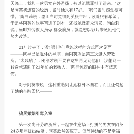
天晚上，我和一伙男女在外游荡，被以流氓罪抓了进来。”这
是阿英初进宫的经历，当时她只有17岁。 “我们当时感觉很可
惜。”陶白莉说，剧组当时觉得阿英很年轻，改造很有希望，
于是将阿英的故事写进了剧本，还找她做群众演员。陶白莉
说，当时找劳教人员做 群众演员，就是想以影片来激励他们
努力改造。
21年过去了，没想到他们竟以这样的方式再次见面
———陶导已是退休的导演，而阿英则是第三次进入劳教
所。“太残酷了，刚刚才说不要在这里再见到他们，没想到一
转身就遇到了21年前的老熟人。”陶导惊讶的眼神中有些悲
伤。
对于阿英来说，这种重遇则让她格外不自在，而且还勾起
了她的辛酸回忆———
骗局婚姻引毒入室
第一次离开劳教所后，一起在生意场上打拼的男友在阿英
24岁那年提出结婚，阿英欣然答应了。但等待她的不是幸福