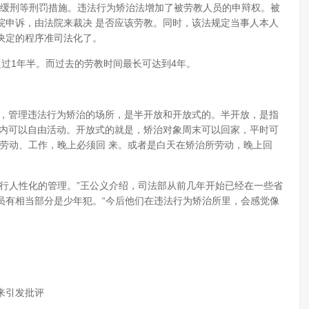
、缓刑等刑罚措施。违法行为矫治法增加了被劳教人员的申辩权。被
院申诉，由法院来裁决 是否应该劳教。同时，该法规定当事人本人
决定的程序准司法化了。
过1年半。而过去的劳教时间最长可达到4年。
案，管理违法行为矫治的场所，是半开放和开放式的。半开放，是指
所内可以自由活动。开放式的就是，矫治对象周末可以回家，平时可
劳动、工作，晚上必须回 来。或者是白天在矫治所劳动，晚上回
行人性化的管理。”王公义介绍，司法部从前几年开始已经在一些省
员有相当部分是少年犯。“今后他们在违法行为矫治所里，会感觉像
来引发批评