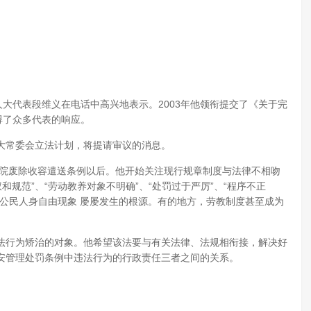
人大代表段维义在电话中高兴地表示。2003年他领衔提交了《关于完
得了众多代表的响应。
大常委会立法计划，将提请审议的消息。
务院废除收容遣送条例以后。他开始关注现行规章制度与法律不相吻
和规范”、“劳动教养对象不明确”、“处罚过于严厉”、“程序不正
公民人身自由现象 屡屡发生的根源。有的地方，劳教制度甚至成为
法行为矫治的对象。他希望该法要与有关法律、法规相衔接，解决好
安管理处罚条例中违法行为的行政责任三者之间的关系。