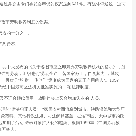
团通过并交由专门委员会审议的议案达到641件。有媒体评述说，这两
于改革劳动教养制度的议案。
大代表的十分之一。
强烈质疑。
10日中共中央发布的《关于各省市应立即筹办劳动教养机构的指示》，所
，即强制劳动，组织他们“劳动生产，替国家做工，自食其力”；其次
 再次是“培养”，使他们“逐渐成为国家的真正有用的人”。1957
为经中国最高立法机关批准实施的一 项法律制度。
又不适合继续留用，放到社会上又会增加失业的”人员。
”处理的“违法犯罪人员”、“家居农村而流窜到城市、铁路沿线和大型厂
对象范畴。其他行政法规、司法解释甚至一些省市区、大中城市的政
加剧了劳动 教养对象扩大化的趋势。根据1999年《中国劳动教
1万多人。