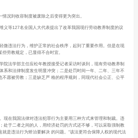
一情况到收容制度被废除之后变得更为突出。
段维义等127名全国人大代表提出了改革我国现行劳动教养制度的议
理轻微违法行为，维护正常的社会秩序，起到了重要作用。但是在现
某些劳教规定，已显得不合时宜。
政学院法学部主任应松年教授接受记者采访时谈到，现有劳动教养制
律体系和法律制度发生明显冲突；二是处罚时间一年、二年、三年不
也不愿被劳教；三是缺乏严 格的程序规则，同现代社会公正、公平
举。现在我国法律对违法犯罪行为主要用三种方式来管理和制裁。违
裁；处于二者之间的人，用经济处罚的方式还不够，可以采取强制教
就是违法行为矫治要解决 的问题。“该法更符合保障人权的现代法