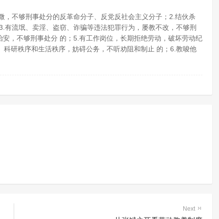
轻微，不够刑事处分的反革命分子、反党反社会主义分子；2.结伙杀
3.有流氓、卖淫、盗窃、诈骗等违法犯罪行为，屡教不改，不够刑
治安，不够刑事处分 的；5.有工作岗位，长期拒绝劳动，破坏劳动纪
科研秩序和生活秩序，妨碍公务，不听劝阻和制止 的；6.教唆他
Next