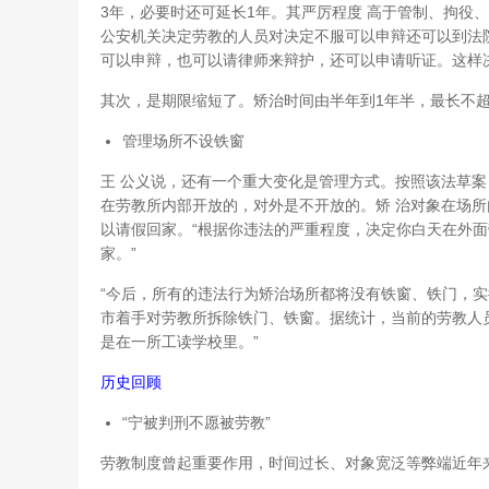
3年，必要时还可延长1年。其严厉程度 高于管制、拘役
公安机关决定劳教的人员对决定不服可以申辩还可以到法
可以申辩，也可以请律师来辩护，还可以申请听证。这样
其次，是期限缩短了。矫治时间由半年到1年半，最长不超
管理场所不设铁窗
王 公义说，还有一个重大变化是管理方式。按照该法草
在劳教所内部开放的，对外是不开放的。矫 治对象在场
以请假回家。“根据你违法的严重程度，决定你白天在外面
家。”
“今后，所有的违法行为矫治场所都将没有铁窗、铁门，实
市着手对劳教所拆除铁门、铁窗。据统计，当前的劳教人
是在一所工读学校里。”
历史回顾
“宁被判刑不愿被劳教”
劳教制度曾起重要作用，时间过长、对象宽泛等弊端近年