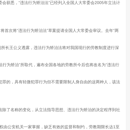
委会获悉，“违法行为矫治法”已经列入全国人大常委会2005年立法计
将首次将“违法行为矫治法”草案提请全国人大常委会审议。去年“两
副所长王公义透露，违法行为矫治法将对我国现行的劳教制度进行深
违法行为矫治”所取代，遍布全国各地的劳教所今后也将改名为“违法行
犯罪的，具有轻微犯罪行为但不需要限制人身自由的这两种人，该法
法除了名称的变化，从立法指导思想、违法行为矫治的决定程序到社
批权由公安机关一家掌握，缺乏有效的监督和制约，劳教期限长达1至