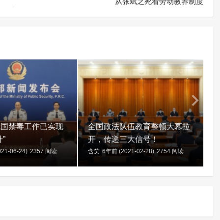
从张斌之死看劳动教养制度
我国禁毒工作已实现
全国政法队伍教育整顿大幕拉
”
开，传递三大信号！
21-06-24)
2357 阅读
含笑
6年前 (2021-02-28)
2754 阅读
含