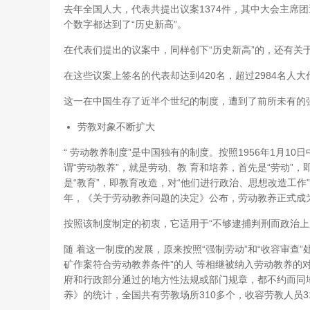
去年全国人大，代表共提出议案1374件，其中大会主席
个数字都达到了“历史新高”。
在代表们提出的议案中，同样创下“历史新高”的，还有关
在这些议案上签名的代表却达到420名，超过2984名人
这一在中国生存了近半个世纪的制度，遭到了前所未有的
劳教对象不断扩大
“ 劳动教养制度”是中国独有的制度。按照1956年1月
谓“劳动教养”，就是劳动、教 育和培养，首先是“劳动”
是“教育”，即教育改造，对“他们进行政治、思想改造工作”；
年，《关于劳动教养问题的决定》公布，劳动教养正式成
按照该制度制定的初衷，它适用于“不够逮捕判刑而政治上
随 着这一制度的发展，原来按照“强制劳动”和“收容审查
矿作案符合劳动教养条件”的人 等相继被纳入劳动教养的
府和行政部分通过的地方性法规或部门规章，都不约而同地
养》的统计，全国共有劳教场所310多个，收容劳教人员3