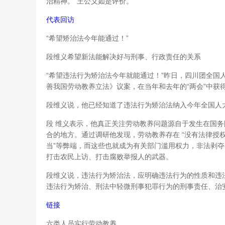
治精神。”王公义如是评价。
代表回访
“希望矫治法今年能通过！”
段维义希望新法能解决好与刑事、行政责任的关系
“希望违法行为矫治法今年就能通过！”昨日，四川团全国
善我国劳动教养立法》议案，在当年和去年的“两会”中获
段维义说，他已经知道了违法行为矫治法纳入今年全国人
段 维义表示，他真正关注劳动教养问题源自于发生在国
合的地方。通过调研他发现，劳动教养存在 “没有法律授权
当”等弊端，而这些也就成为有关部门滥用权力，非法剥夺
打击农民上访、打击腐败举报人的武器。
段维义说，违法行为矫治法，应明确违法行为的性质和违
违法行为矫治、刑法中轻微刑事犯罪行为的刑事责任、治
链接
六类人员实行劳动教养