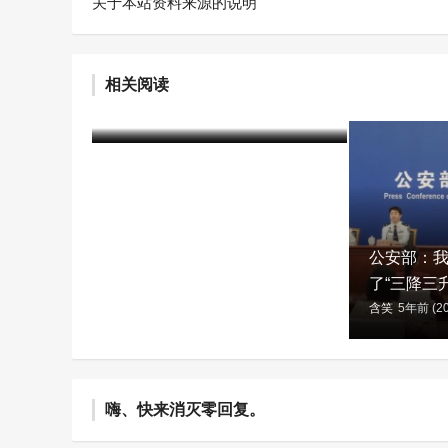
关于本站资料来源的说明
三部门联合发文：关于进一步
加强普瑞巴林等药品管理的通
相关阅读
告
含笑
4个月前 (04-21)
1440 阅读
公安部：
了“三降三升
含笑
5年前 (20
嗨、快来消灭零回复。