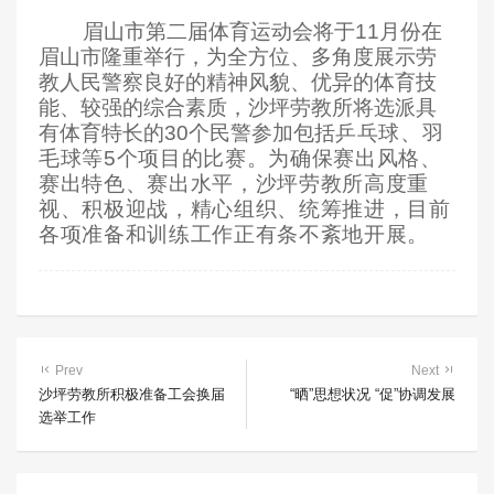
眉山市第二届体育运动会将于
11
月份在
眉山市隆重举行，为全方位、多角度展示劳
教人民警察良好的精神风貌、优异的体育技
能、较强的综合素质，沙坪劳教所将选派具
有体育特长的
30
个民警参加包括
乒乓球、羽
毛球等5个项目的比赛。为确保赛出风格、
赛出特色、赛出水平，沙坪劳教所高度重
视、积极迎战，精心组织、统筹推进，目前
各项准备和训练工作正有条不紊地开展。
Prev
Next
沙坪劳教所积极准备工会换届
“晒”思想状况 “促”协调发展
选举工作