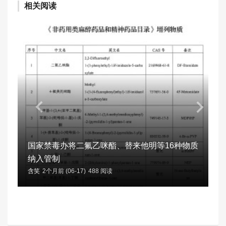
相关阅读
国家禁毒办将二氟乙咪酯、替来他明等16种物质
纳入管制
含笑
2个月前 (06-17)
488 阅读