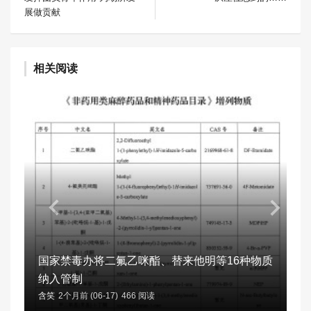
展做贡献
相关阅读
国家禁毒办将二氟乙咪酯、替来他明等16种物质
纳入管制
含笑
2个月前 (06-17)
466 阅读