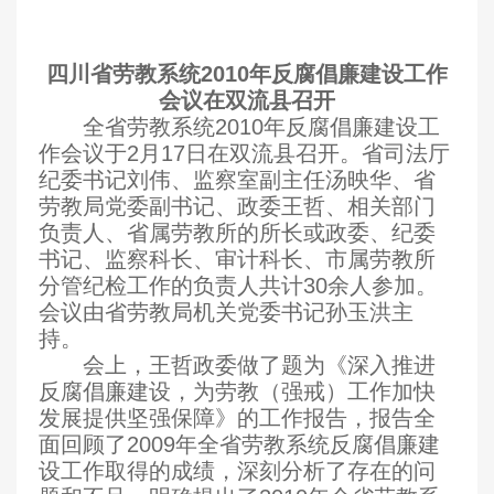
四川省劳教系统
2010
年反腐倡廉建设工作
会议在双流县召开
全省劳教系统
2010
年反腐倡廉建设工
作会议于
2
月
17
日在双流县召开。省司法厅
纪委书记刘伟、监察室副主任汤映华、省
劳教局党委副书记、政委王哲、相关部门
负责人、省属劳教所的所长或政委、纪委
书记、监察科长、审计科长、市属劳教所
分管纪检工作的负责人共计
30
余人参加。
会议由省劳教局机关党委书记孙玉洪主
持。
会上，王哲政委做了题为《深入推进
反腐倡廉建设，为劳教（强戒）工作加快
发展提供坚强保障》的工作报告，报告全
面回顾了
2009
年全省劳教系统反腐倡廉建
设工作取得的成绩，深刻分析了存在的问