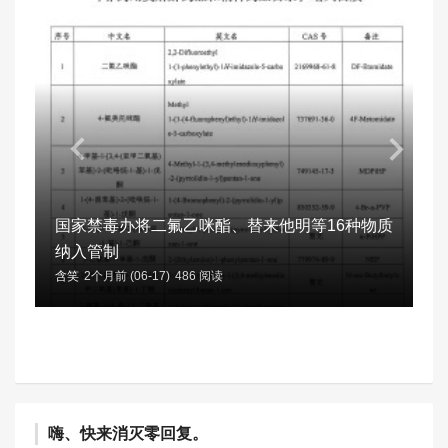
国家禁毒办将二氟乙咪酯、替来他明等16种物质
纳入管制
含笑
2个月前 (06-17)
486 阅读
嗨、快来消灭零回复。