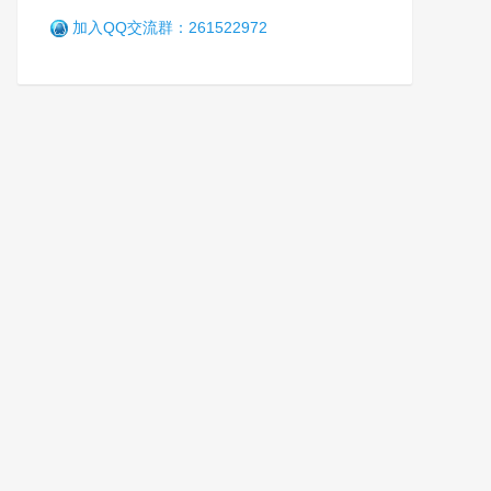
加入QQ交流群：261522972
全国禁毒宣传教育基地建设应
用推进会在重庆召开
笑
4个月前 (04-17)
654 阅读