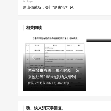
Prev
眉山强戒所：登门“纳柬”促行风
相关阅读
2025年
含笑
2个月前 (
国家禁毒办将二氟乙咪酯、替
来他明等16种物质纳入管制
含笑
2个月前 (06-17)
462 阅读
嗨、快来消灭零回复。