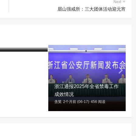
Next
眉山强戒所：三大团体活动迎元宵
中国毒情形势报告
06-17)
422 阅读
浙江通报2025年全省禁毒工作
成效情况
含笑
2个月前 (06-17)
456 阅读
含