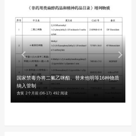
国家禁毒办将二氟乙咪酯、替来他明等16种物质
纳入管制
含笑
2个月前 (06-17)
492 阅读