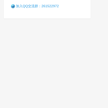
加入QQ交流群：261522972
全国禁毒宣传教育基地建设应
用推进会在重庆召开