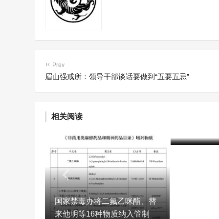
Prev
眉山强戒所：领导干部谈话要做到“五要五忌”
相关阅读
2025年
含笑
2个月前 (
国家禁毒办将二氟乙咪酯、替
来他明等16种物质纳入管制