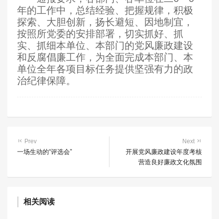
年的工作中，总结经验、把握规律，积极
探索、大胆创新，扬长避短、因地制宜，
按照所党委的安排部署，切实抓好、抓
实、抓细本单位、本部门的党风廉政建设
和反腐倡廉工作，为全面完成本部门、本
单位全年各项目标任务提供坚强有力的政
治纪律保障。
Prev
Next
一场生动的“评选会”
开展党风廉政建设年度考核
营造良好廉政文化氛围
国家禁毒办将二氟乙咪酯、替来他明等16种物质
相关阅读
纳入管制
含笑
2个月前 (06-17)
488 阅读