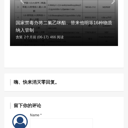
国家禁毒办将二氟乙咪酯、替来他明等16种物质
纳入管制
含笑
2个月前 (06-17)
466 阅读
嗨、快来消灭零回复。
留下你的评论
Name *