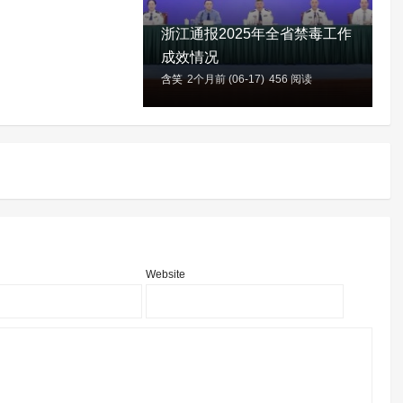
浙江通报2025年全省禁毒工作
成效情况
含笑
2个月前 (06-17)
456 阅读
含
Website