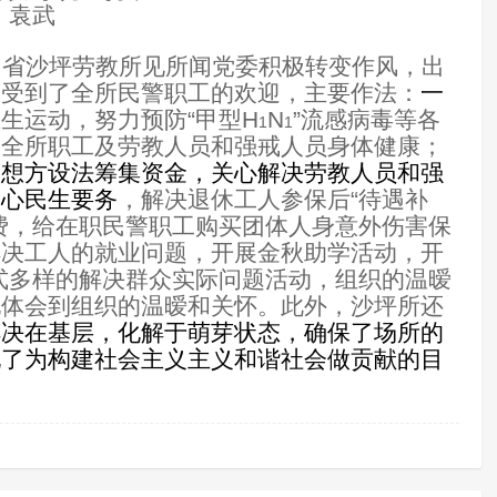
袁武
川省沙坪劳教所见所闻党委积极转变作风，
出
，受到了全所民警职工的欢迎，
主要作法：
一
生运动，努力预防“甲型H
N
”流感病毒等各
1
1
保全所职工及劳教人员和强戒人员身体健康；
部想方设法筹集资金，关心解决劳教人员和强
关心民生要务
，解决退休工人参保后“待遇补
费，给在职民警职工购买团体人身意外伤害保
解决工人的就业问题，
开展金秋助学活动，
开
形式多样的解决群众实际问题活动，组织的温暧
地体会到组织的温暧和关怀。此外，沙坪所还
解决在基层，化解于萌芽状态，确保了场所的
现了为构建社会主义主义和
谐社会做贡献的目