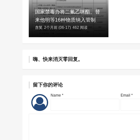
国家禁毒办将二氟乙咪酯、替
来他明等16种物质纳入管制
含笑
2个月前 (06-17)
462 阅读
嗨、快来消灭零回复。
留下你的评论
Name *
Email *