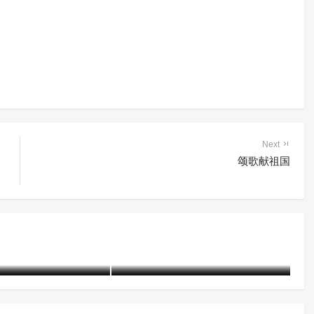
Next
颂歌献祖国
察院联合法院前往专
附条件不起诉+专门教育矫治
 开展现场庭审法治
乐亭县探索涉罪未成年人教育
矫治新路径
25-05-21)
1808 阅读
含笑
1年前 (2025-04-19)
2288 阅读
含