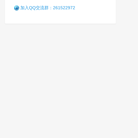
加入QQ交流群：261522972
贵州省榕江县创新打造未成年
人保护体系
笑
1年前 (2025-04-19)
1840 阅读