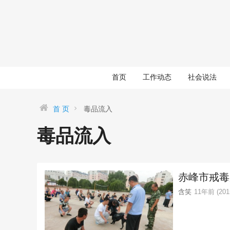
首页
工作动态
社会说法
首 页
毒品流入
毒品流入
赤峰市戒毒
含笑
11年前 (2015