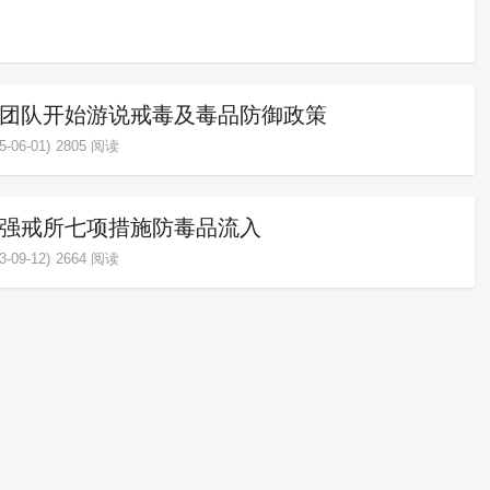
团队开始游说戒毒及毒品防御政策
-06-01)
2805 阅读
强戒所七项措施防毒品流入
-09-12)
2664 阅读