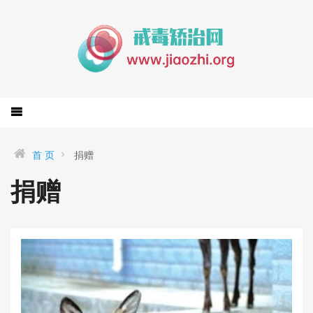
首 页
捐赠
捐赠